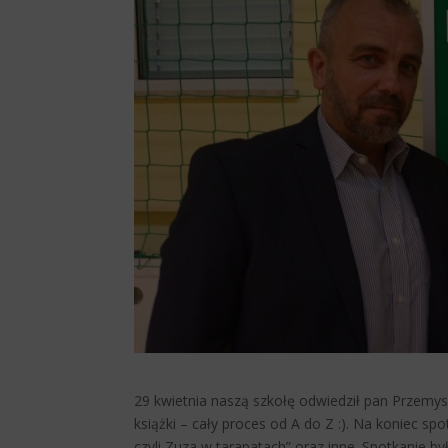
29 kwietnia naszą szkołę odwiedził pan Przemysł
książki – cały proces od A do Z :). Na koniec s
czyli Zuza w tarapatach” oraz inne. Spotkanie by