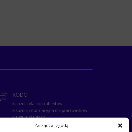
RODO
i
klauzula dla kontrahentów
klauzula informacyjna dla pracowników
klauzula dla gości
klauzula dla zatrudnionych na umowe
Zarządzaj zgodą
zlecenie