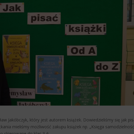
aw Jakóbczyk, który jest autorem książek. Dowiedzieliśmy się jak pi
potkania mieliśmy możliwość zakupu książek np. „Księga samodzielnośc
ło skierowane do klas 3-6.