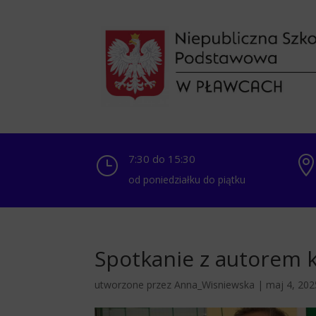
7:30 do 15:30
}
od poniedziałku do piątku
Spotkanie z autorem 
utworzone przez
Anna_Wisniewska
|
maj 4, 202