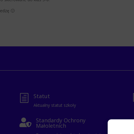
iedzę 🙂
Statut
h
Aktualny statut szkoły
Standardy Ochrony

Małoletnich