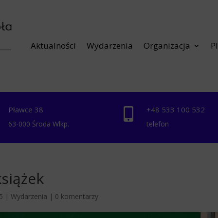
Aktualności
Wydarzenia
Organizacja
P
Pławce 38
+48 ‭533 100 532


63-000 Środa Wlkp.
telefon
książek
5
|
Wydarzenia
|
0 komentarzy