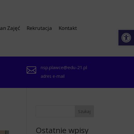
lan Zajęć
Rekrutacja
Kontakt
Otwórz 
nsp.plawce@edu-21.pl

adres e-mail
Szukaj
Ostatnie wpisy