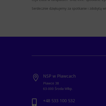
Serdecznie dziękujemy za spotkanie i zdobytą w
NSP w Pławcach

Pławce 38
63-000 Środa Wlkp.
+48 533 100 532
