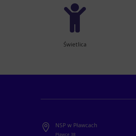

Świetlica
NSP w Pławcach

Pławce 38