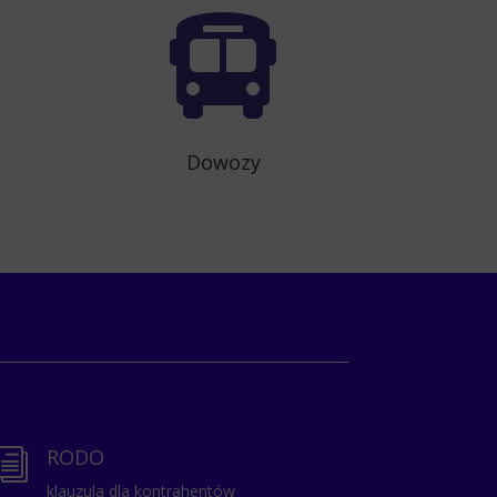

Dowozy
RODO
i
klauzula dla kontrahentów