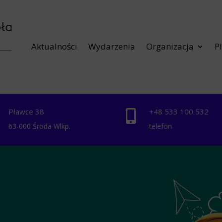
Aktualności
Wydarzenia
Organizacja
P
Pławce 38
+48 ‭533 100 532


63-000 Środa Wlkp.
telefon