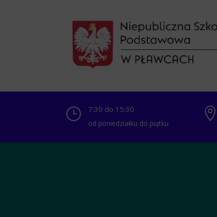
7:30 do 15:30
}
od poniedziałku do piątku