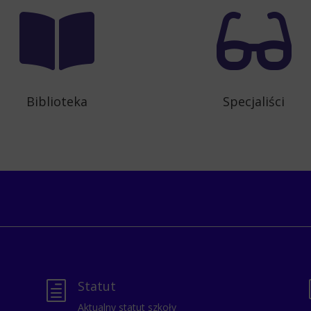


Biblioteka
Specjaliści
Statut
h
Aktualny statut szkoły