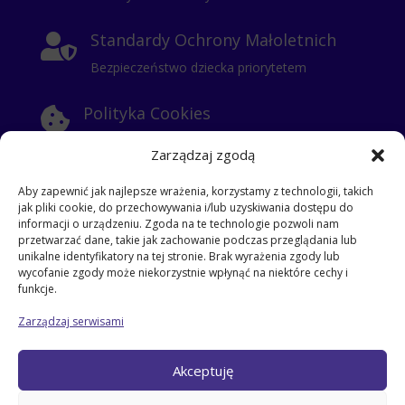
Standardy Ochrony Małoletnich

Bezpieczeństwo dziecka priorytetem
Polityka Cookies

Informacje o ciasteczkach
Zarządzaj zgodą
Polityka Prywatności

Aby zapewnić jak najlepsze wrażenia, korzystamy z technologii, takich
jak pliki cookie, do przechowywania i/lub uzyskiwania dostępu do
Klauzula Informacyjna
informacji o urządzeniu. Zgoda na te technologie pozwoli nam
przetwarzać dane, takie jak zachowanie podczas przeglądania lub
RODO
unikalne identyfikatory na tej stronie. Brak wyrażenia zgody lub
i
wycofanie zgody może niekorzystnie wpłynąć na niektóre cechy i
klauzula dla kontrahentów
funkcje.
klauzula informacyjna dla pracowników
Zarządzaj serwisami
klauzula dla gości
klauzula dla zatrudnionych na umowe zlecenie
Akceptuję
klauzula – przyjęcie dziecka do szkoły
klauzula dla odbierających dzieci ze szkoły