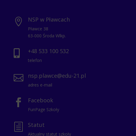
NSP w Pławcach

Pławce 38
63-000 Środa Wlkp.
+48 533 100 532

telefon
nsp.plawce@edu-21.pl

adres e-mail
Facebook

FunPage Szkoły
Statut
h
Aktualny statut szkoły