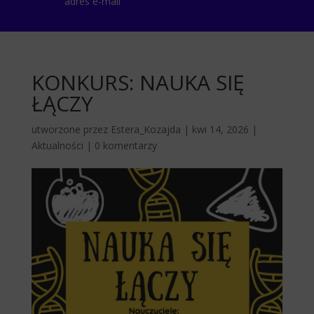
adres e-mail
KONKURS: NAUKA SIĘ
ŁĄCZY
utworzone przez
Estera_Kozajda
|
kwi 14, 2026
|
Aktualności
|
0 komentarzy