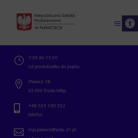
Otwórz 
7:30 do 15:30
}
od poniedziałku do piątku
Pławce 38

63-000 Środa Wlkp.
+48 ‭533 100 532

telefon
nsp.plawce@edu-21.pl
