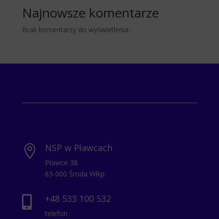
Najnowsze komentarze
Brak komentarzy do wyświetlenia.
NSP w Pławcach

Pławce 38
63-000 Środa Wlkp.
+48 533 100 532

telefon