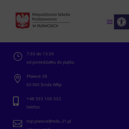
Otwórz 
7:30 do 15:30
}
od poniedziałku do piątku
Pławce 38

63-000 Środa Wlkp.
+48 ‭533 100 532

telefon
nsp.plawce@edu-21.pl
