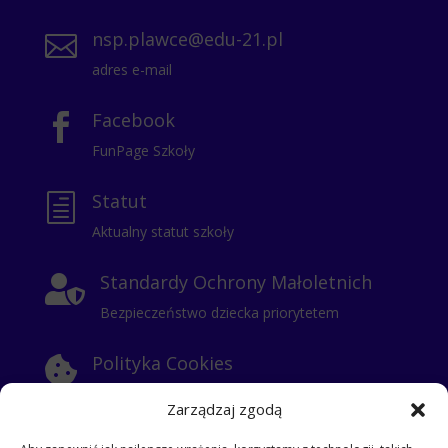
nsp.plawce@edu-21.pl

adres e-mail
Facebook

FunPage Szkoły
Statut
h
Aktualny statut szkoły
Standardy Ochrony Małoletnich

Bezpieczeństwo dziecka priorytetem
Polityka Cookies

Informacje o ciasteczkach
Zarządzaj zgodą
Polityka Prywatności