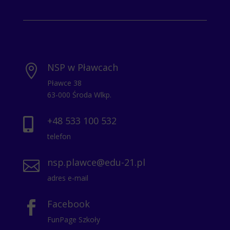
NSP w Pławcach

Pławce 38
63-000 Środa Wlkp.
+48 533 100 532

telefon
nsp.plawce@edu-21.pl

adres e-mail
Facebook

FunPage Szkoły