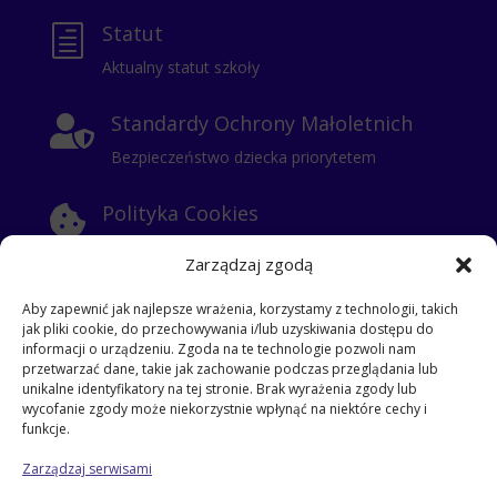
Statut
h
Aktualny statut szkoły
Standardy Ochrony Małoletnich

Bezpieczeństwo dziecka priorytetem
Polityka Cookies

Informacje o ciasteczkach
Zarządzaj zgodą
Polityka Prywatności

Aby zapewnić jak najlepsze wrażenia, korzystamy z technologii, takich
jak pliki cookie, do przechowywania i/lub uzyskiwania dostępu do
Klauzula Informacyjna
informacji o urządzeniu. Zgoda na te technologie pozwoli nam
przetwarzać dane, takie jak zachowanie podczas przeglądania lub
RODO
unikalne identyfikatory na tej stronie. Brak wyrażenia zgody lub
i
wycofanie zgody może niekorzystnie wpłynąć na niektóre cechy i
klauzula dla kontrahentów
funkcje.
klauzula informacyjna dla pracowników
Zarządzaj serwisami
klauzula dla gości