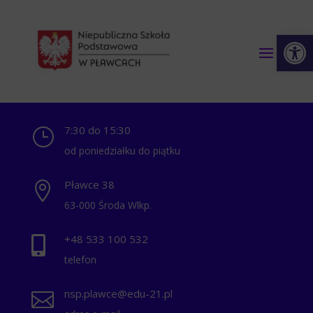
Otwórz 
7:30 do 15:30
}
od poniedziałku do piątku
Pławce 38

63-000 Środa Wlkp.
+48 ‭533 100 532

telefon
nsp.plawce@edu-21.pl
